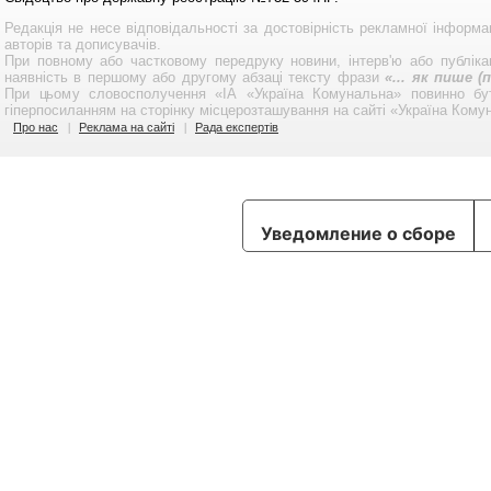
Редакція не несе відповідальності за достовірність рекламної інформа
авторів та дописувачів.
При повному або частковому передруку новини, інтерв'ю або публікац
наявність в першому або другому абзаці тексту фрази
«... як пише 
При цьому словосполучення «ІА «Україна Комунальна» повинно бу
гіперпосиланням на сторінку місцерозташування на сайті «Україна Кому
Про нас
Реклама на сайті
Рада експертів
Уведомление о сборе