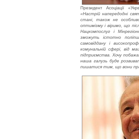
Президент Асоціації «Укр
«Настрій напередодні свя
стані, також не особлив
оптимізму і віримо, що піс
Нацкомпослуг і Мінрегіон
зможуть істотно поліпш
самовіддану і високопро
комунальній сфері, від м
підприємства.
Хочу побажа
наша галузь буде розвива
пишатися тим, що вони п