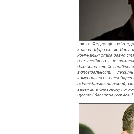
Глава Федерації робото
колеги! Щиро вітаю Вас з 
комунальні блага давно ст
вже особливо і не замисл
докласти для їх стабільн
відповідальності лежи
комунального господарст
відповідальності людей, як
залежить благополуччя кож
щастя і благополуччя вам і