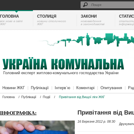
ГОЛОВНА
СТОЛИЦЯ
ЗАКОНИ
СТАТИ
все нове в світі
новини столичного
нововведення
cтатист
ЖКГ
ЖКГ
в законодавстві
інформаці
Головний експерт житлово-комунального господарства України
Новини ЖКГ
Публікації
Інтерв`ю
Коментарі
Опитування
Ра
Головна
/
Публікації
/
Події
/
Привітання від Вищої ліги ЖКГ
Привітання від Ви
ІНФОГРАФІКА:
16 Березня 2012 p. 08:30
Друкуват