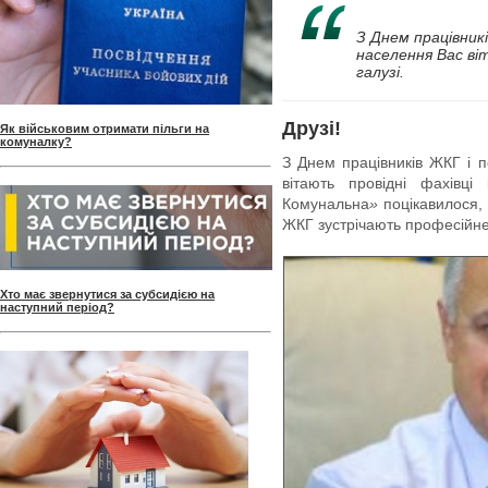
З Днем працівник
населення Вас віт
галузі.
Друзі!
Як військовим отримати пільги на
комуналку?
З Днем працівників ЖКГ і 
вітають провідні фахівці
Комунальна
»
поцікавилося, 
ЖКГ зустрічають професійне
Хто має звернутися за субсидією на
наступний період?