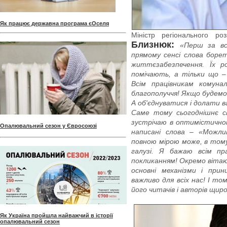
Як працює державна програма єОселя
Міністр регіонального р
Близнюк:
«Перш за вс
прямому сенсі слова бор
життєзабезпечення. Їх р
помічають, а тільки що – 
Всім працівникам комуна
благополуччя! Якщо будемо 
А об'єднуватися і долати в
Саме тому сьогоднішнє с
зустрічаю в оптимістичн
Опалювальний сезон у Євросоюзі
написані слова – «Можлив
повною мірою може, в тому
галузі. Я бажаю всім пр
покликанням! Окремо вітаю
основні механізми і при
важливо для всіх нас! І то
його читачів і авторів щир
Як Україна пройшла найважчий в історії
опалювальний сезон