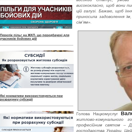
висококласно, щоб вони п
цій галузі. Бажаю, щоб їх
приносила задоволення їм,
сім'ям».
Перелік пільг на ЖКП, що передбачені для
учасників бойових дій
Які нормативи використовуються при
розрахунку субсидії
Вал
Голова Нацкомуслуг
житлово-комунального г
професійним святом – Дн
господарства України. Цей