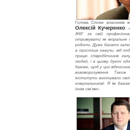
Голова Спілки власників ж
Олексій Кучеренко
:
ЖКГ за свій професіона
отримувати як моральне т
роботи. Дуже багато залежи
а простіше кажучи, від под
працю співробітників га
людей, і в цьому дуеті од
бажаю, щоб у цих відноси
взаєморозуміння. Тако
інститути виконували свої 
комунальників!. Я їм бажа
їхнім сім'ям».