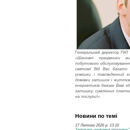
Генеральний директор ПАТ
«Шановні працівники жи
побутового обслуговування
святом! Від Вас багато 
усмішки і повсякденний 
домівки затишок і життєво 
енергетиків бажаю Вам здо
затишку, сумлінних платни
на послуги!».
Новини по темі
17 Лютого 2026 p. 13:10
Запрацює оновлена програма 