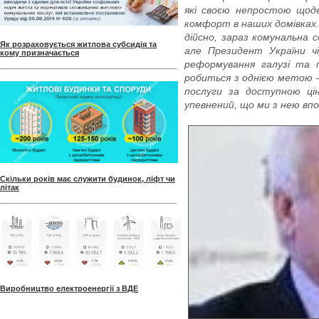
які своєю непростою щод
комфорт в наших домівках
дійсно, зараз комунальна 
Як розраховується житлова субсидія та
але Президент України чі
кому призначається
реформування галузі та п
робиться з однією метою –
послуги за доступною ці
упевнений, що ми з нею вп
Скільки років має служити будинок, ліфт чи
літак
Виробництво електроенергії з ВДЕ