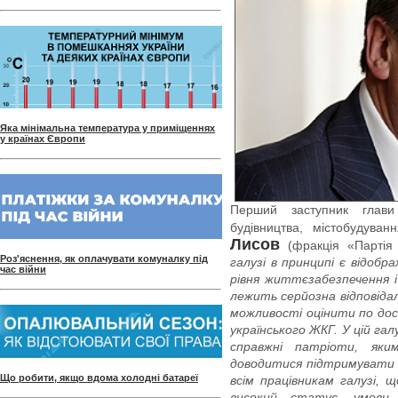
Яка мінімальна температура у приміщеннях
у країнах Європи
Перший заступник глави
будівництва, містобудува
Лисов
(фракція «Партія 
Роз'яснення, як оплачувати комуналку під
галузі в принципі є відобр
час війни
рівня життєзабезпечення і
лежить серйозна відповідал
можливості оцінити по дос
українського ЖКГ. У цій га
справжні патріоти, як
доводитися підтримувати 
Що робити, якщо вдома холодні батареї
всім працівникам галузі, щ
високий статус, умови 