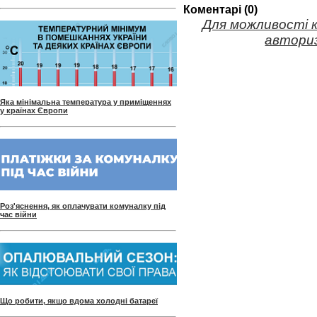
Коментарі (0)
Для можливості 
авториз
Яка мінімальна температура у приміщеннях
у країнах Європи
Роз'яснення, як оплачувати комуналку під
час війни
Що робити, якщо вдома холодні батареї