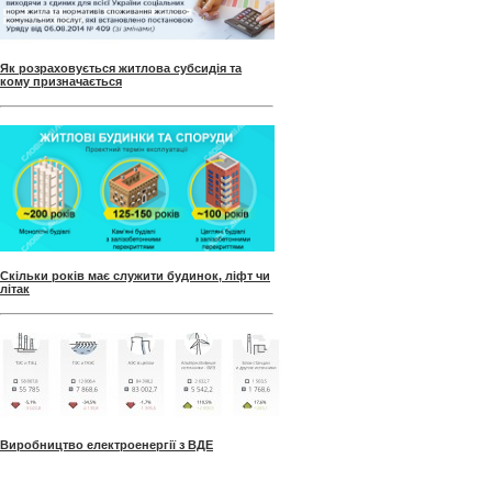
Як розраховується житлова субсидія та
кому призначається
Скільки років має служити будинок, ліфт чи
літак
Виробництво електроенергії з ВДЕ