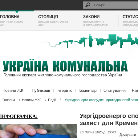
ГОЛОВНА
СТОЛИЦЯ
ЗАКОНИ
СТАТИ
все нове в світі
новини столичного
нововведення
cтатист
ЖКГ
ЖКГ
в законодавстві
інформаці
Головний експерт житлово-комунального господарства України
Новини ЖКГ
Публікації
Інтерв`ю
Коментарі
Опитування
Ра
Головна
/
Новини ЖКГ
/
Події
/
Укргідроенерго спорудить протидроновий зах
Укргідроенерго сп
ІНФОГРАФІКА:
захист для Кремен
16 Липня 2025 p. 13:40
Друкувати