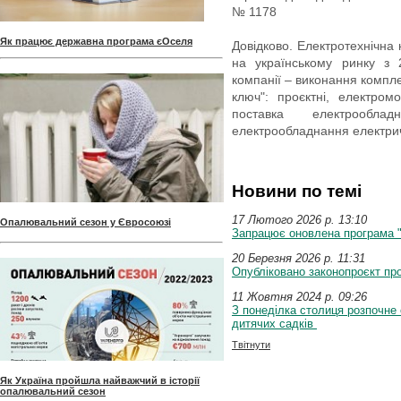
№ 1178
Як працює державна програма єОселя
Довідково. Електротехнічна
на українському ринку з 
компанії – виконання компле
ключ": проєктні, електром
поставка електрообла
електрообладнання електричн
Новини по темі
17 Лютого 2026 p. 13:10
Опалювальний сезон у Євросоюзі
Запрацює оновлена програма 
20 Березня 2026 p. 11:31
Опубліковано законопроєкт п
11 Жовтня 2024 p. 09:26
З понеділка столиця розпочне
дитячих садків
Твітнути
Як Україна пройшла найважчий в історії
опалювальний сезон