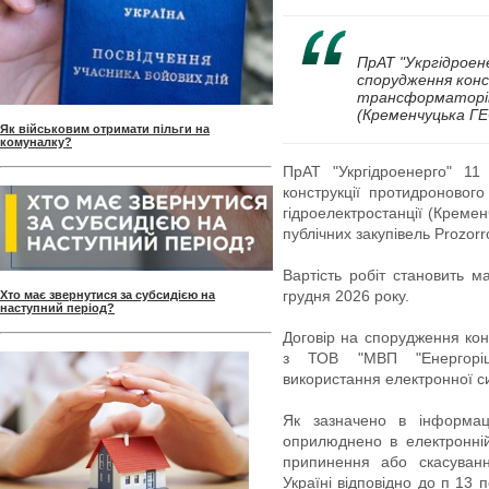
ПрАТ "Укргідроене
спорудження конс
трансформаторів
(Кременчуцька ГЕ
Як військовим отримати пільги на
комуналку?
ПрАТ "Укргідроенерго" 11
конструкції протидроновог
гідроелектростанції (Кремен
публічних закупівель Prozorr
Вартість робіт становить 
грудня 2026 року.
Хто має звернутися за субсидією на
наступний період?
Договір на спорудження кон
з ТОВ "МВП "Енергоріше
використання електронної с
Як зазначено в інформаці
оприлюднено в електронній
припинення або скасуван
Україні відповідно до п 13 п