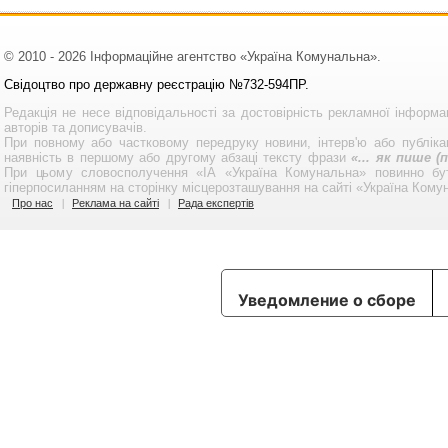
© 2010 - 2026 Інформаційне агентство «Україна Комунальна».
Свідоцтво про державну реєстрацію №732-594ПР.
Редакція не несе відповідальності за достовірність рекламної інформа
авторів та дописувачів.
При повному або частковому передруку новини, інтерв'ю або публікац
наявність в першому або другому абзаці тексту фрази
«... як пише 
При цьому словосполучення «ІА «Україна Комунальна» повинно бу
гіперпосиланням на сторінку місцерозташування на сайті «Україна Кому
Про нас
Реклама на сайті
Рада експертів
Уведомление о сборе